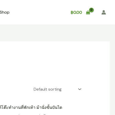
Shop
About
Contact
฿
0.00