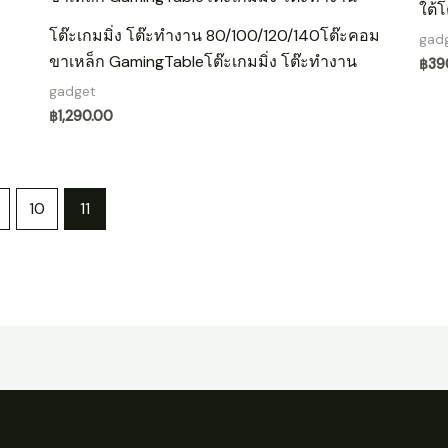
ใต้โ
โต๊ะเกมมิ่ง โต๊ะทำงาน 80/100/120/140โต๊ะคอม
gad
ขาเหล็ก GamingTableโต๊ะเกมมิ่ง โต๊ะทำงาน
฿
39
gadget
฿
1,290.00
10
11