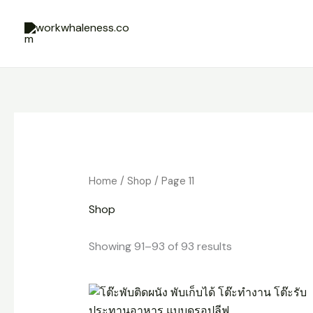
Skip
to
content
Home
/
Shop
/ Page 11
Shop
Showing 91–93 of 93 results