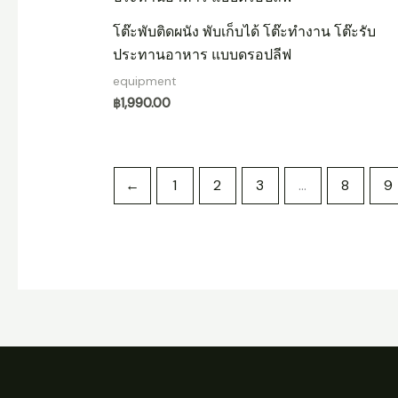
โต๊ะพับติดผนัง พับเก็บได้ โต๊ะทำงาน โต๊ะรับ
ประทานอาหาร แบบดรอปลีฟ
equipment
฿
1,990.00
←
1
2
3
…
8
9