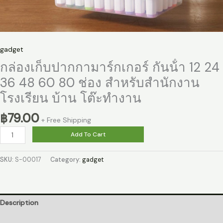
gadget
กล่องเก็บปากกามาร์กเกอร์ กันน้ํา 12 24
36 48 60 80 ช่อง สําหรับสํานักงาน
โรงเรียน บ้าน โต๊ะทํางาน
฿
79.00
+ Free Shipping
กล่อง
Add To Cart
เก็บ
ปาก
SKU:
S-00017
Category:
gadget
กา
มาร์
ก
เกอร์
Description
กัน
Reviews (0)
น้ํา