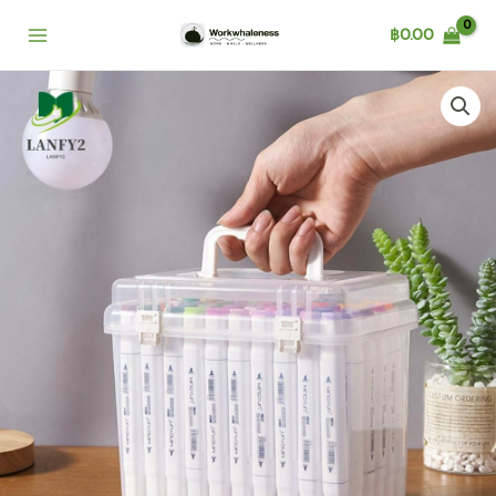
Skip
฿
0.00
to
content