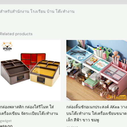
12
สําหรับสํานักงาน โรงเรียน บ้าน โต๊ะทํางาน
24
36
48
60
Related products
80
ช่อง
สําห
รับ
สํา
นักงาน
โรงเรียน
บ้าน
โต๊ะ
ทํา
งาน
กล่องพลาสติก กล่องใส่รีโมท ใส่
กล่องลิ้นชักอเนกประสงค์ AKea วาง
quantity
เครื่องเขียน จัดระเบียบโต๊ะทำงาน
บนโต๊ะทำงาน ใส่เครื่องเขียนขนาด
เล็ก สีฟ้า ขาว ชมพู
gadget