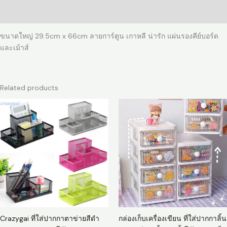
โต๊ะ
Reviews (0)
ที่
ทำงาน
ขนาดใหญ่ 29.5cm x 66cm ลายการ์ตูน เกาหลี น่ารัก แผ่นรองคีย์บอร์ด
ขนาด
และเม้าส์
ใหญ่
29.5cm
x
66cm
Related products
ลาย
การ์ตูน
เกาหลี
น่า
รัก
แผ่น
รอง
คีย์บอร์ด
และ
เม้าส์
quantity
Crazygai ที่ใส่ปากกาตาข่ายสีดํา
กล่องเก็บเครื่องเขียน ที่ใส่ปากกาลิ้น