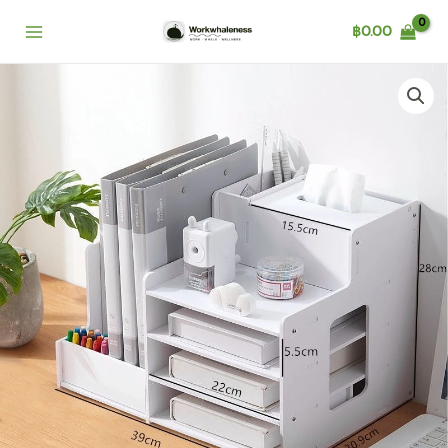
Skip
฿
0.00
to
content