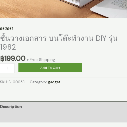
gadget
ชั้นวางเอกสาร บนโต๊ะทำงาน DIY รุ่น
1982
฿
199.00
+ Free Shipping
ชั้น
Add To Cart
วาง
เอกสาร
SKU:
S-00053
Category:
gadget
บน
โต๊ะ
ทำงาน
DIY
Description
รุ่น
Reviews (0)
1982
quantity