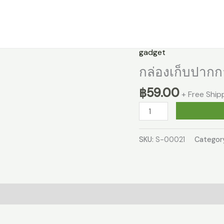
Home
gadget
กล่องเก็บปากก
฿
59.00
+ Free Ship
กล่อง
เก็บ
ปากกา
SKU:
S-00021
Categor
ชั้น
วาง
และ
ของ
เล่น
สำหรับ