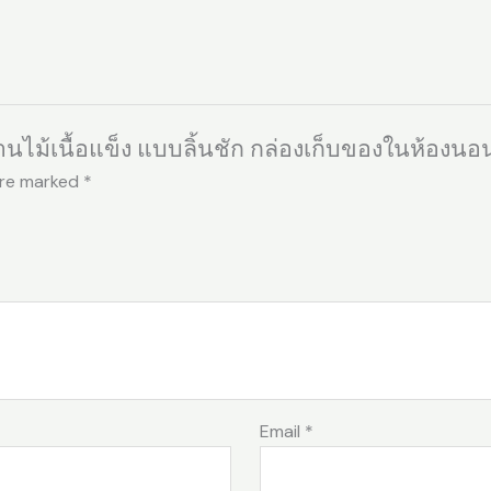
แบบ
ลิ้น
ชัก
กล่อง
เก็บ
งานไม้เนื้อแข็ง แบบลิ้นชัก กล่องเก็บของในห้องน
ของ
ใน
are marked
*
ห้อง
นอน
กล่อง
เก็บ
ของ
สำนักงาน
quantity
Email
*