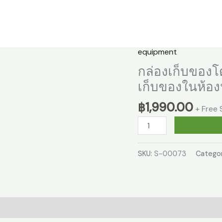
Home
equipment
กล่องเก็บของโต
เก็บของในห้อ
฿
1,990.00
+ Free 
กล่อง
เก็บ
ของ
SKU:
S-00073
Catego
โต๊ะ
ทำงาน
ไม้
เนื้อ
แข็ง