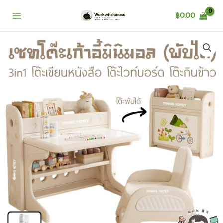
Skip
฿
0.00
to
content