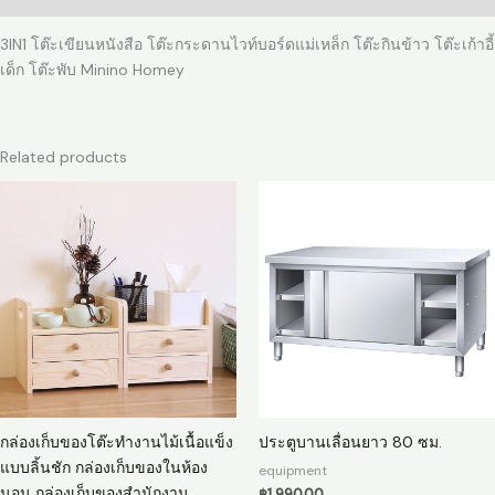
เหล็ก
3IN1 โต๊ะเขียนหนังสือ โต๊ะกระดานไวท์บอร์ดแม่เหล็ก โต๊ะกินข้าว โต๊ะเก้าอี้
โต๊ะ
เด็ก โต๊ะพับ Minino Homey
กิน
ข้าว
โต๊ะ
เก้าอี้
Related products
เด็ก
โต๊ะ
พับ
Minino
Homey
quantity
กล่องเก็บของโต๊ะทำงานไม้เนื้อแข็ง
ประตูบานเลื่อนยาว 80 ซม.
แบบลิ้นชัก กล่องเก็บของในห้อง
equipment
นอน กล่องเก็บของสำนักงาน