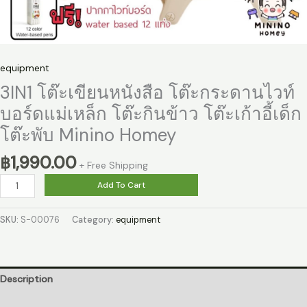
equipment
3IN1 โต๊ะเขียนหนังสือ โต๊ะกระดานไวท์
บอร์ดแม่เหล็ก โต๊ะกินข้าว โต๊ะเก้าอี้เด็ก
โต๊ะพับ Minino Homey
฿
1,990.00
+ Free Shipping
3IN1
Add To Cart
โต๊ะ
เขียน
SKU:
S-00076
Category:
equipment
หนังสือ
โต๊ะ
กระดาน
ไวท์
Description
บอร์ด
Reviews (0)
แม่